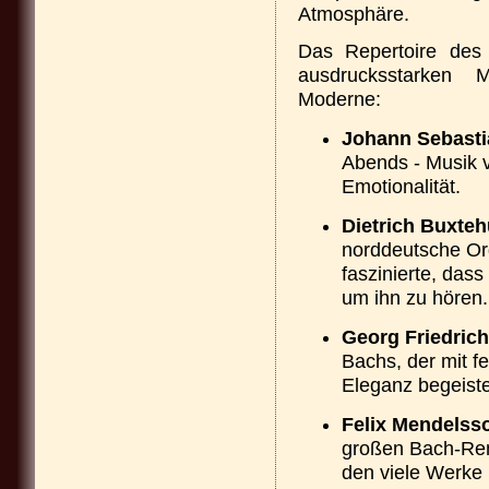
Atmosphäre.
Das Repertoire des
ausdrucksstarken 
Moderne:
Johann Sebasti
Abends - Musik v
Emotionalität.
Dietrich Buxteh
norddeutsche Or
faszinierte, dass
um ihn zu hören.
Georg Friedric
Bachs, der mit f
Eleganz begeiste
Felix Mendelss
großen Bach-Ren
den viele Werke 