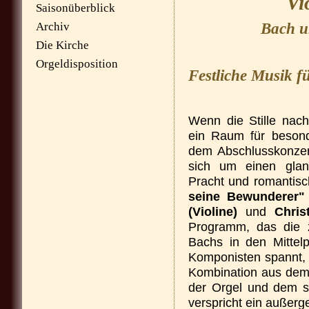
Vi
Saisonüberblick
Bach u
Archiv
Die Kirche
Orgeldisposition
Festliche Musik f
Wenn die Stille nach
ein Raum für beson
dem Abschlusskonzert
sich um einen glan
Pracht und romantisc
seine Bewunderer"
(Violine)
und
Chris
Programm, das die z
Bachs in den Mittel
Komponisten spannt, d
Kombination aus dem 
der Orgel und dem se
verspricht ein außerg